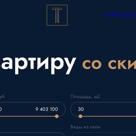
+7 (495) 255-2
вартиру
со ск
уб
Площадь, м2
Виды из окон