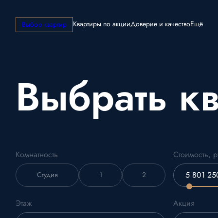
Квартиры по акции
Доверие и качество
Ещё
Выбор квартир
Выбрать к
Комнатность
Стоимость, р
Студия
1
2
Этаж
Акция