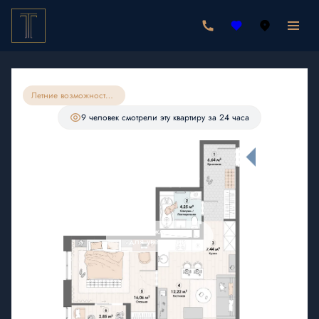
2
1-комнатная
49.46 м
9 545 780 руб.
9 068 491 руб.
Ипотека
от 26 456 руб./мес.
Летние возможности на квартиры 49м10
С лоджией
9 человек
смотрели эту квартиру за 24 часа
Нажмите
для увеличения