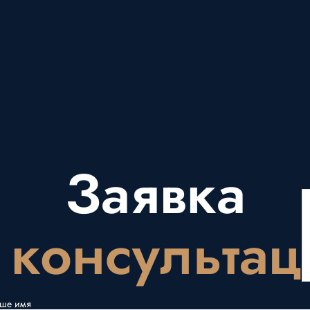
Заявка
 консульта
ше имя