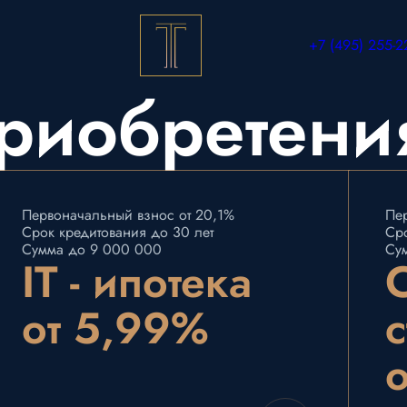
+7 (495) 255-2
риобретени
Первоначальный взнос от 20,1%
Пе
Срок кредитования до 30 лет
Сро
Сумма до 9 000 000
Су
IT - ипотека
от 5,99%
с