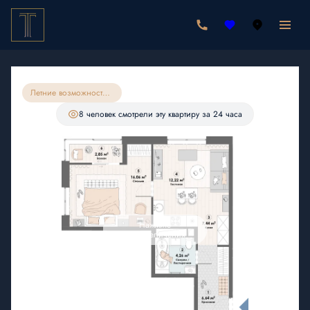
2
1-комнатная
49.49 м
9 650 550 руб.
9 168 023 руб.
Ипотека
от 26 746 руб./мес.
Летние возможности на квартиры 49м15
С лоджией
8 человек
смотрели эту квартиру за 24 часа
Нажмите
для увеличения