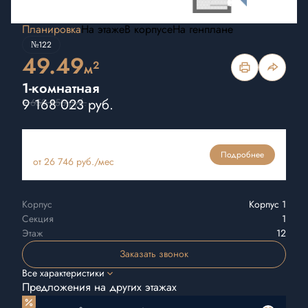
Планировка
На этаже
В корпусе
На генплане
№122
49.49
2
м
1-комнатная
9 168 023 руб.
9 650 550 руб.
Ипотека
Подробнее
от 26 746 руб./мес
Корпус
Корпус 1
Секция
1
Этаж
12
Заказать звонок
Все характеристики
Предложения на других этажах