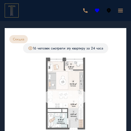
2
Студия
31.62 м
6 513 720 руб.
6 188 034 руб.
Ипотека
от 18 053 руб./мес.
Скидка
С лоджией
16 человек
смотрели эту квартиру за 24 часа
Нажмите
для увеличения