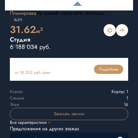
Планировка
На этаже
В корпусе
На генплане
№171
31.62
2
м
Студия
6 188 034 руб.
6 513 720 руб.
Ипотека
Подробнее
от 18 053 руб./мес
Корпус
Корпус 1
Секция
1
Этаж
16
Заказать звонок
Все характеристики
Предложения на других этажах