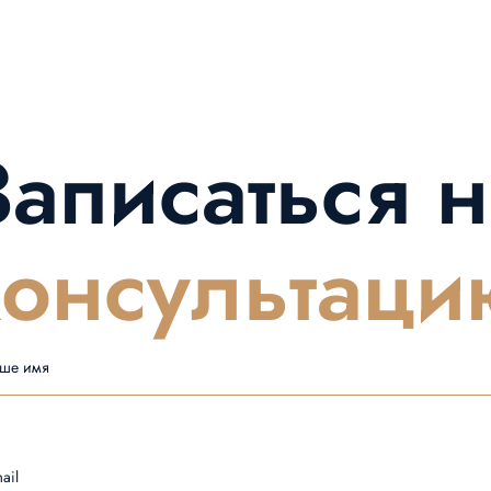
Записаться н
консультаци
ше имя
ail