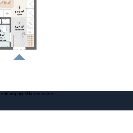
аже
В корпусе
На генплане