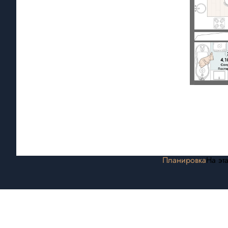
Планировка
На эт