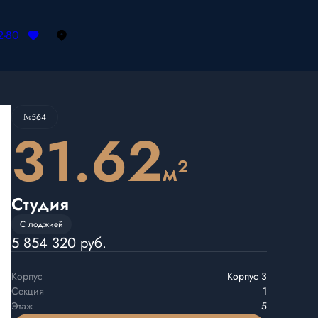
2-80
Забронировать
№564
31.62
2
м
Студия
С лоджией
5 854 320 руб.
Корпус
Корпус 3
Секция
1
Этаж
5