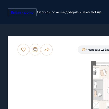
Квартиры по акции
Доверие и качество
Ещё
Выбор квартир
2
Студия
31.62 м
5 854 320 руб.
4 человекa
добав