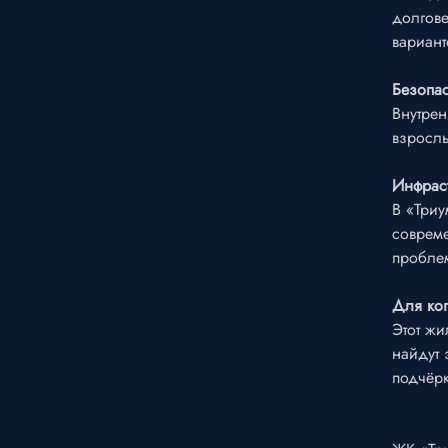
долгове
вариант
Безопас
Внутрен
взрослы
Инфрас
В «Триу
совреме
проблем
Для ко
Этот жи
найдут 
подчёрк