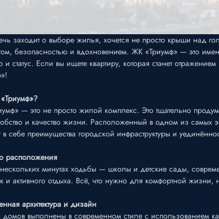
ечь заходит о выборе жилья, хочется не просто крыши над го
ом, безопасностью и вдохновением. ЖК «Триумф» — это именно
о и статус. Если вы ищете квартиру, которая станет отражение
»!
 «Триумф»?
умф» — это не просто жилой комплекс. Это тщательно продума
обство и качество жизни. Расположенный в одном из самых 
т в себе преимущества городской инфраструктуры и уединённо
во расположения
 нескольких минутах ходьбы — школы и детские сады, соврем
к и активного отдыха. Всё, что нужно для комфортной жизни, 
нная архитектура и дизайн
домов выполнены в современном стиле с использованием кач