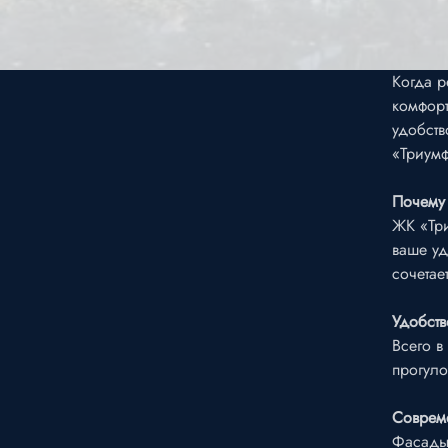
Когда р
комфорт
удобств
«Триумф
Почему
ЖК «Три
ваше уд
сочетае
Удобст
Всего в
прогуло
Совреме
Фасады 