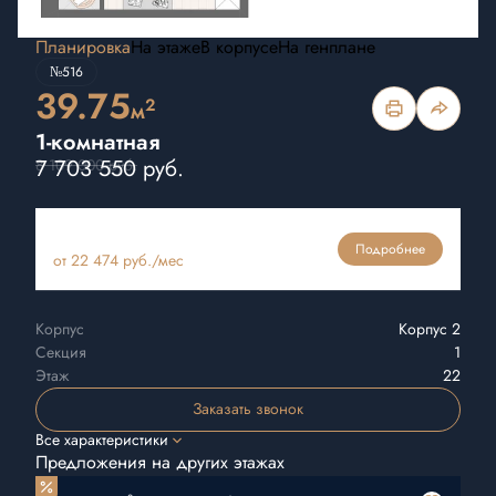
Планировка
На этаже
В корпусе
На генплане
№516
39.75
2
м
1-комнатная
7 703 550 руб.
8 109 000 руб.
Ипотека
Подробнее
от 22 474 руб./мес
Корпус
Корпус 2
Секция
1
Этаж
22
Заказать звонок
Все характеристики
Предложения на других этажах