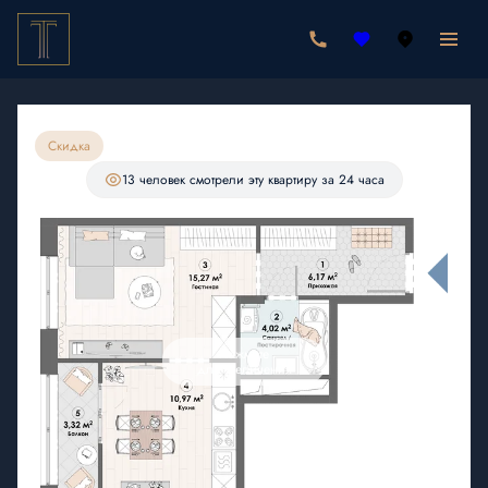
2
1-комнатная
39.75 м
8 109 000 руб.
7 703 550 руб.
Ипотека
от 22 474 руб./мес.
Скидка
С лоджией
13 человек
смотрели эту квартиру за 24 часа
Нажмите
для увеличения