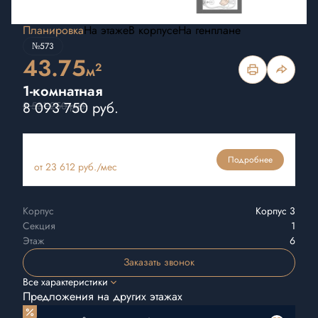
Планировка
На этаже
В корпусе
На генплане
№573
43.75
2
м
1-комнатная
8 093 750 руб.
8 531 250 руб.
Ипотека
Подробнее
от 23 612 руб./мес
Корпус
Корпус 3
Секция
1
Этаж
6
Заказать звонок
Все характеристики
Предложения на других этажах