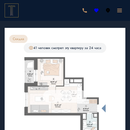
2
1-комнатная
43.75 м
8 531 250 руб.
8 093 750 руб.
Ипотека
от 23 612 руб./мес.
Скидка
С лоджией
41 человек
смотрел эту квартиру за 24 часа
Нажмите
для увеличения