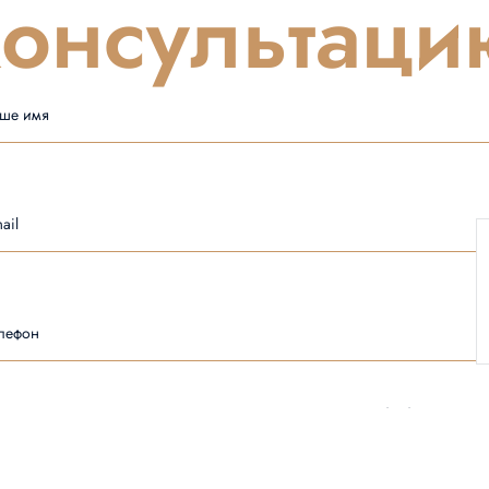
консультаци
ше имя
ail
лефон
Принимаю
политику конфиденциальности
и даю согласие на
обработку
персональных данных