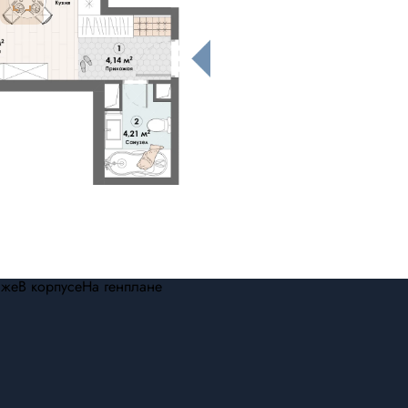
аже
В корпусе
На генплане