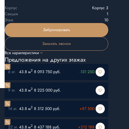
Корпус
Корпус 3
Секция
1
Этаж
10
Забронировать
Заказать звонок
Все характеристики
Предложения на других этажах
2
6 эт.
43.8 м
8 093 750 руб.
-131 250
2
9 эт.
43.8 м
8 225 000 руб.
2
14 эт.
43.8 м
8 312 500 руб.
+87 500
2
22 эт.
43.8 м
8 437 188 руб.
+212 188