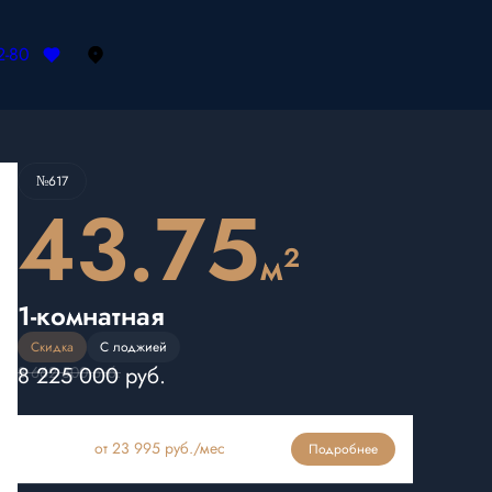
2-80
Забронировать
№617
43.75
2
м
1-комнатная
Скидка
С лоджией
8 225 000 руб.
8 662 500 руб.
Ипотека
от 23 995 руб./мес
Подробнее