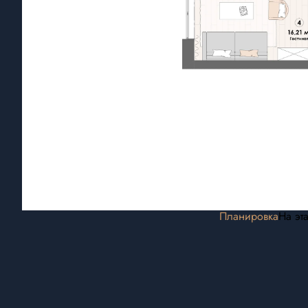
Планировка
На эт