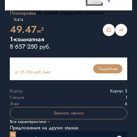
Планировка
На этаже
В корпусе
На генплане
№574
49.47
2
м
1-комнатная
8 657 250 руб.
9 547 710 руб.
Ипотека
Подробнее
от 25 256 руб./мес
Корпус
Корпус 3
Секция
1
Этаж
6
Заказать звонок
Все характеристики
Предложения на других этажах