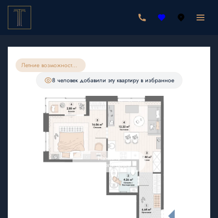
2
1-комнатная
49.47 м
9 547 710 руб.
8 657 250 руб.
Ипотека
от 25 256 руб./мес.
Летние возможности на квартиры 49м75
С лоджией
8 человек
добавили эту квартиру в избранное
Нажмите
для увеличения