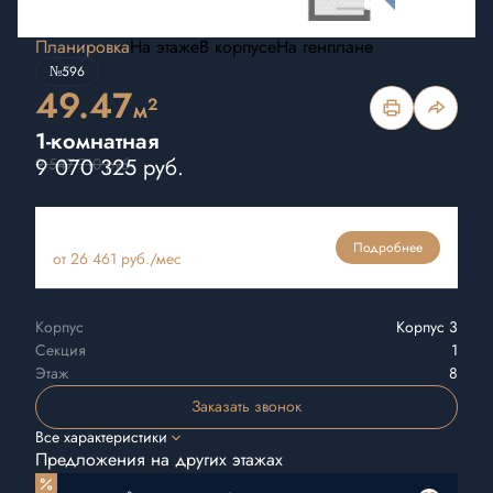
Планировка
На этаже
В корпусе
На генплане
№596
49.47
2
м
1-комнатная
9 070 325 руб.
9 547 710 руб.
Ипотека
Подробнее
от 26 461 руб./мес
Корпус
Корпус 3
Секция
1
Этаж
8
Заказать звонок
Все характеристики
Предложения на других этажах