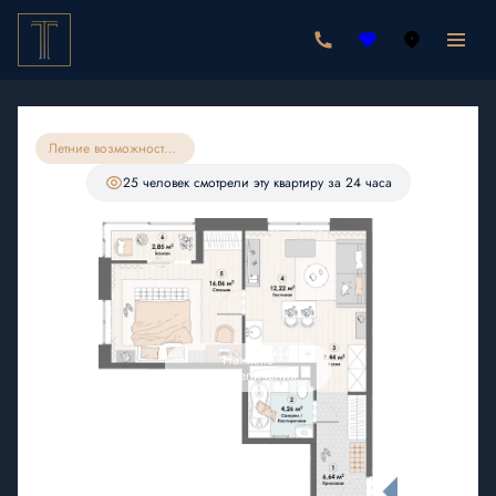
2
1-комнатная
49.47 м
9 547 710 руб.
9 070 325 руб.
Ипотека
от 26 461 руб./мес.
Летние возможности на квартиры 49м77
С лоджией
25 человек
смотрели эту квартиру за 24 часа
Нажмите
для увеличения