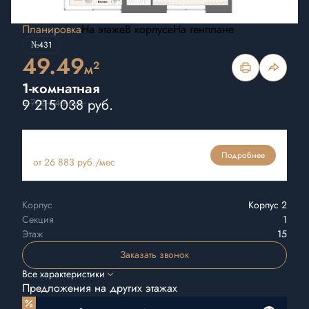
Планировка
На этаже
В корпусе
На генплане
№431
49.49
2
м
1-комнатная
9 215 038 руб.
9 700 040 руб.
Ипотека
Подробнее
от 26 883 руб./мес
Корпус
Корпус 2
Секция
1
Этаж
15
Заказать звонок
Все характеристики
Предложения на других этажах