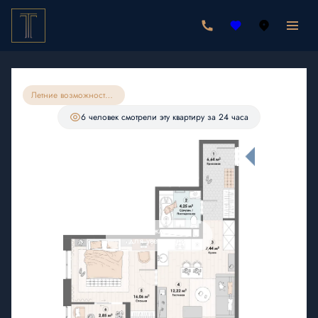
2
1-комнатная
49.49 м
9 700 040 руб.
9 215 038 руб.
Ипотека
от 26 883 руб./мес.
Летние возможности на квартиры 49м56
С лоджией
6 человек
смотрели эту квартиру за 24 часа
Нажмите
для увеличения