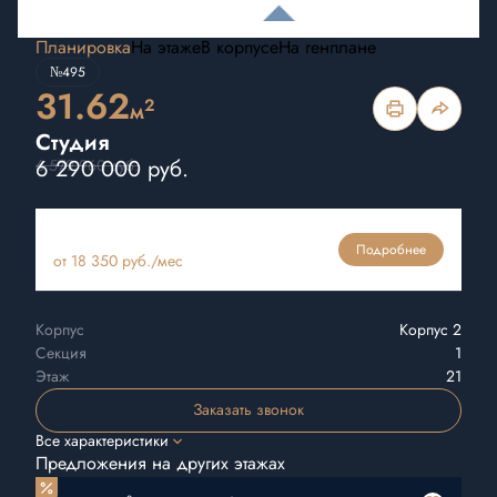
Планировка
На этаже
В корпусе
На генплане
№495
31.62
2
м
Студия
6 290 000 руб.
6 579 960 руб.
Ипотека
Подробнее
от 18 350 руб./мес
Корпус
Корпус 2
Секция
1
Этаж
21
Заказать звонок
Все характеристики
Предложения на других этажах