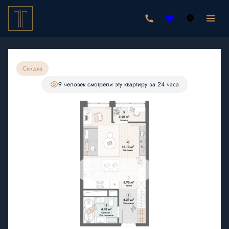
2
Студия
31.62 м
6 579 960 руб.
6 290 000 руб.
Ипотека
от 18 350 руб./мес.
Скидка
С лоджией
9 человек
смотрели эту квартиру за 24 часа
Нажмите
для увеличения