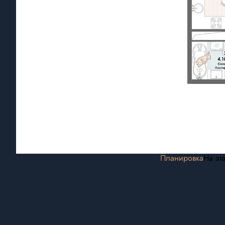
Планировка
На эт