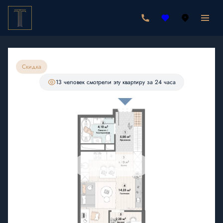
2
Студия
30.65 м
6 313 900 руб.
5 854 150 руб.
Ипотека
от 17 079 руб./мес.
Скидка
С лоджией
13 человек
смотрели эту квартиру за 24 часа
Нажмите
для увеличения