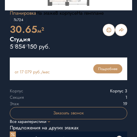
Планировка
На этаже
В корпусе
На генплане
№724
30.65
2
м
Студия
5 854 150 руб.
6 313 900 руб.
Ипотека
Подробнее
от 17 079 руб./мес
Корпус
Корпус 3
Секция
1
Этаж
19
Заказать звонок
Все характеристики
Предложения на других этажах