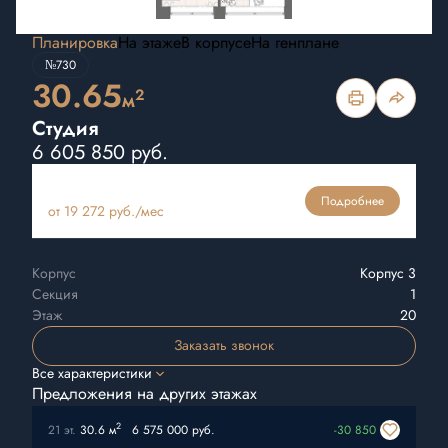
Планировка
На этаже
В корпусе
На генплане
№730
30.65
2
м
Студия
6 605 850 руб.
Ипотека
Подробнее
от 19 272 руб./мес
Корпус
Корпус 3
Секция
1
Этаж
20
Заказать звонок
Все характеристики
Предложения на других этажах
2
21 эт.
30.6 м
6 575 000 руб.
-30 850