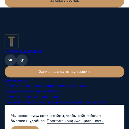
Заказать звонок
+7 (495) 255-22-80
Записаться на консультацию
Декларация
Политика в отношении персональных данных
Форма согласия на обработку
Политика конфиденциальности
Схема планировочной организации земельного участка
Сайт застройщика
Мы используем cookie-файлы, чтобы сайт работал
Любая информация, представленная на данном сайте, носит
быстрее и удобнее.
Политика конфиденциальности
исключительно информационный характер, не является публичной
офертой, определяемой положениями статьи 437 ГК РФ.