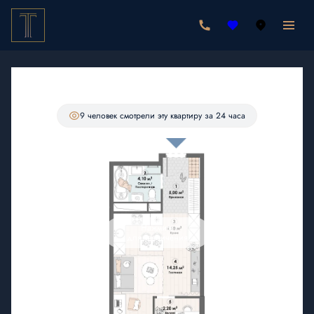
2
Студия
30.65 м
6 605 850 руб.
Ипотека
от 19 272 руб./мес.
С лоджией
9 человек
смотрели эту квартиру за 24 часа
Нажмите
для увеличения