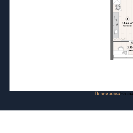
Планировка
На эт