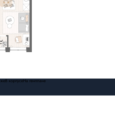
аже
В корпусе
На генплане