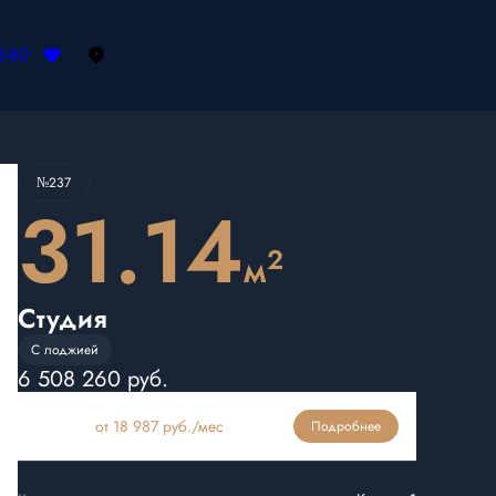
2-80
Забронировать
№237
31.14
2
м
Студия
С лоджией
6 508 260 руб.
Ипотека
от 18 987 руб./мес
Подробнее