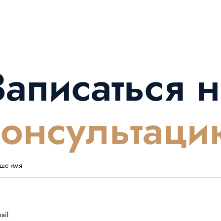
Записаться н
консультаци
ше имя
ail