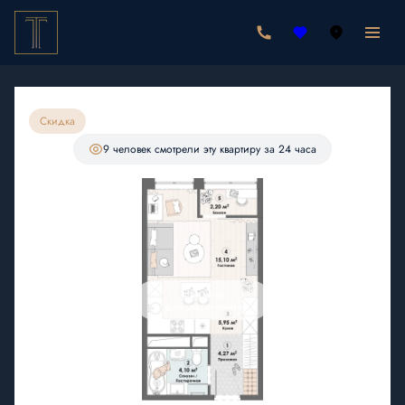
2
Студия
31.62 м
6 513 720 руб.
6 188 034 руб.
Ипотека
от 18 053 руб./мес.
Скидка
С лоджией
9 человек
смотрели эту квартиру за 24 часа
Нажмите
для увеличения