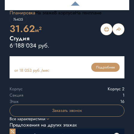
Планировка
На этаже
В корпусе
На генплане
№435
31.62
2
м
Студия
6 188 034 руб.
6 513 720 руб.
Ипотека
Подробнее
от 18 053 руб./мес
Корпус
Корпус 2
Секция
1
Этаж
16
Заказать звонок
Все характеристики
Предложения на других этажах