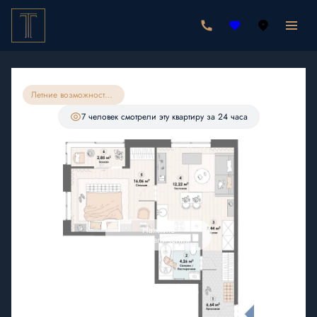
2
1-комнатная
49.49 м
9 749 530 руб.
9 262 054 руб.
Ипотека
от 27 021 руб./мес.
Летние возможности на квартиры 49м62
С лоджией
7 человек
смотрели эту квартиру за 24 часа
Нажмите
для увеличения