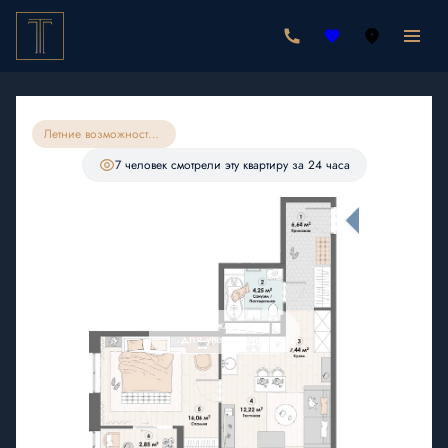
2
1-комнатная
49.49 м
9 650 550 руб.
9 168 023 руб.
Ипотека
от 26 746 руб./мес.
Летние возможности на квартиры 49м83
С лоджией
7 человек
смотрели эту квартиру за 24 часа
Нажмите
для увеличения