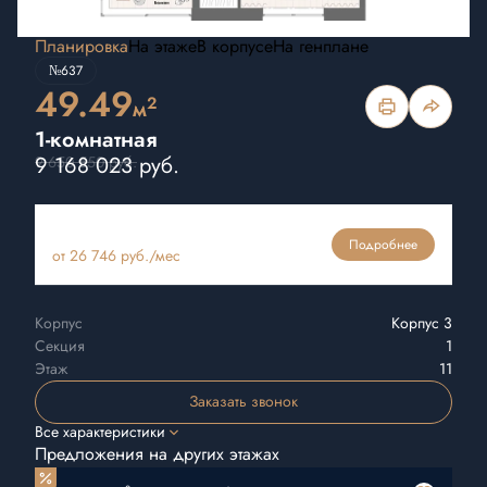
Планировка
На этаже
В корпусе
На генплане
№637
49.49
2
м
1-комнатная
9 168 023 руб.
9 650 550 руб.
Ипотека
Подробнее
от 26 746 руб./мес
Корпус
Корпус 3
Секция
1
Этаж
11
Заказать звонок
Все характеристики
Предложения на других этажах