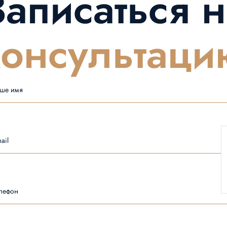
Записаться н
консультаци
ше имя
ail
лефон