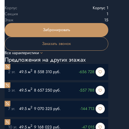
Корпус
Корпус 1
Секция
1
Этаж
15
Забронировать
Заказать звонок
Все характеристики
Предложения на других этажах
2
2 эт.
49.5 м
8 558 310 руб.
-656 728
2
5 эт.
49.5 м
8 657 250 руб.
-557 788
2
7 эт.
49.5 м
9 070 325 руб.
-144 713
2
10 эт.
49.5 м
9 168 023 руб.
-47 015