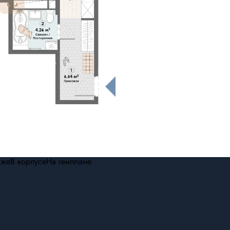
аже
В корпусе
На генплане