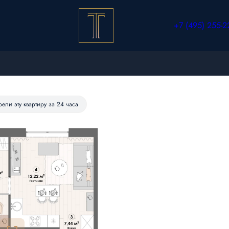
+7 (495) 255-2
от 26 883 руб./мес.
рели эту квартиру за 24 часа