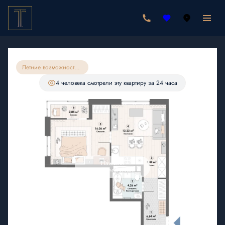
2
1-комнатная
49.49 м
9 749 530 руб.
9 262 054 руб.
Ипотека
от 27 021 руб./мес.
Летние возможности на квартиры 49м96
С лоджией
4 человекa
смотрели эту квартиру за 24 часа
Нажмите
для увеличения