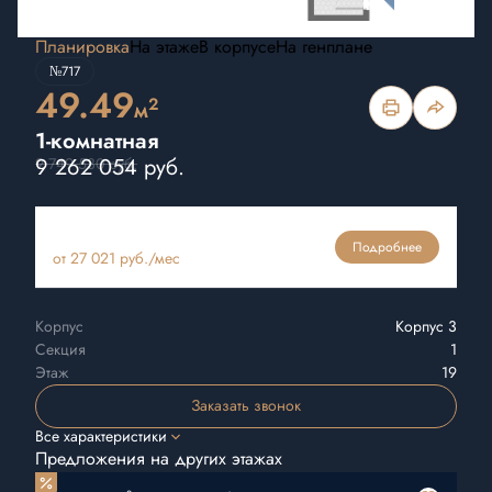
Планировка
На этаже
В корпусе
На генплане
№717
49.49
2
м
1-комнатная
9 262 054 руб.
9 749 530 руб.
Ипотека
Подробнее
от 27 021 руб./мес
Корпус
Корпус 3
Секция
1
Этаж
19
Заказать звонок
Все характеристики
Предложения на других этажах